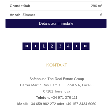
Grundstück
1.296 m²
Anzahl Zimmer
6
Details zur Immobilie
Kaufpreis
1.200.000 €
1
2
3
4
KONTAKT
Safehouse The Real Estate Group
Carrer Martín Ros García 6, Local 5 6, Local 5
07181 Torrenova
Telefon:
+34 971 376 111
Mobil:
+34 659 982 272 oder +49 157 3434 6060