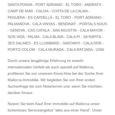
SANTA PONSA - PORT ADRIANO - EL TORO - ANDRATX -
CAMP DE MAR - CALVIA - COSTA DE LA CALMA -
PEGUERA - ES CAPDELLÁ - EL TORO - PORT ADRIANO -
PALMANOVA - CALA VINYAS - BENDINAT - PORTALS NOUS
- GENOVA - CAS CATALA - SAN AGUSTIN - CALA MAYOR -
SON VIDA - PALMA - CALA BLAVA - CALA PI - SA RAPITA -
SES SALINES - ES LLOMBARD - SANTANYI - CALA DÓR -
PORTO COLOM - CALA MURADA - CALA RATJADA - USW.
Durch unsere langjährige Erfahrung im sowohl
internationalen Umfeld als auch speziell auf Mallorca,
profitieren Sie von unserem Know-How bei der Suche Ihrer
Mallorca-Immobilie. Wir begleiten Sie von Ihrer ersten
Suchanfrage bis zum Notartermin und, wenn Sie möchten,
darüber hinaus.
Nutzen Sie beim Kauf Ihrer Immobilie auf Mallorca unser
lückenloses Serviceangebot "alles aus einer Hand". Unser