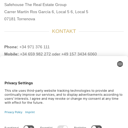
Safehouse The Real Estate Group
Carrer Martín Ros García 6, Local 5 6, Local 5
07181 Torrenova
KONTAKT
Phone:
+34 971 376 111
Mobile:
+34 659 982 272 oder +49 157 3434 6060
Email:
info@safehouse-realestate.com
VISIT US HERE AS WELL
Subscribe to our newsletter
Register for free and be informed about new updates.