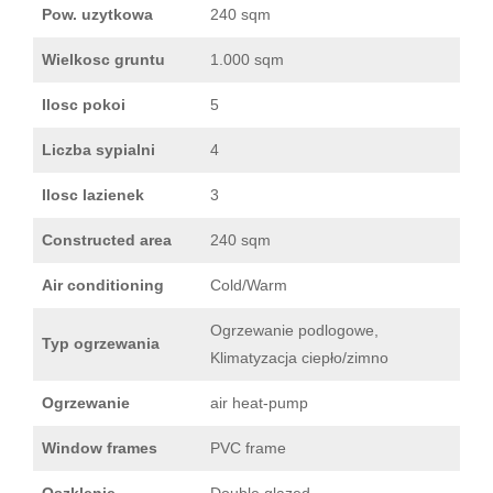
Pow. uzytkowa
240 sqm
Wielkosc gruntu
1.000 sqm
Ilosc pokoi
5
Liczba sypialni
4
Ilosc lazienek
3
Constructed area
240 sqm
Air conditioning
Cold/Warm
Ogrzewanie podlogowe,
Typ ogrzewania
Klimatyzacja ciepło/zimno
Ogrzewanie
air heat-pump
Window frames
PVC frame
Oszklenie
Double glazed