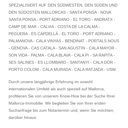
SPEZIALISIERT AUF DEN SÜDWESTEN, DEN SÜDEN UND
DEN SÜDOSTEN MALLORCAS - SANTA PONSA - NOVA
SANTA PONSA - PORT ADRIANO - EL TORO - ANDRATX -
CAMP DE MAR - CALVIA - COSTA DE LA CALMA -
PEGUERA - ES CAPDELLÁ - EL TORO - PORT ADRIANO -
PALMANOVA - CALA VINYAS - BENDINAT - PORTALS NOUS
- GENOVA - CAS CATALA - SAN AGUSTIN - CALA MAYOR -
SON VIDA - PALMA - CALA BLAVA - CALA PI - SA RAPITA -
SES SALINES - ES LLOMBARD - SANTANYI - CALA DÓR -
PORTO COLOM - CALA MURADA - CALA RATJADA - USW.
Durch unsere langjährige Erfahrung im sowohl
internationalen Umfeld als auch speziell auf Mallorca,
profitieren Sie von unserem Know-How bei der Suche Ihrer
Mallorca-Immobilie. Wir begleiten Sie von Ihrer ersten
Suchanfrage bis zum Notartermin und, wenn Sie möchten,
darüber hinaus.