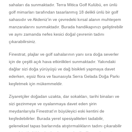
sahaları da sunmaktadır. Terra Mitica Golf Kulübü, en ünlü
golf mimarları tarafından tasarlanmış 18 delikli ünlü bir golf
sahasıdır ve Akdeniz'in ve çevredeki kırsal alanın muhteşem
manzaralarını sunmaktadır. Burada handikapınızı geliştirebilir
ve aynı zamanda nefes kesici doğal çevrenin tadını
çıkarabilirsiniz.
Finestrat, plajlar ve golf sahalarının yanı sıra doğa severler
için de çeşitli açık hava etkinlikleri sunmaktadır. Yakındaki
dağlar sizi doğa yürüyüşü ve dağ bisikleti yapmaya davet
ederken, eşsiz flora ve faunasıyla Serra Gelada Doğa Parkı
keşfetmek için mükemmeldir.
Ziyaretçiler doğadan uzakta, dar sokakları, tarihi binaları ve
sizi gezinmeye ve oyalanmaya davet eden şirin
meydanlarıyla Finestrat'ın büyüleyici eski kentini de
keşfedebilirler. Burada yerel spesiyaliteleri tadabilir,
geleneksel tapas barlarında atıştırmalıkların tadını çıkarabilir