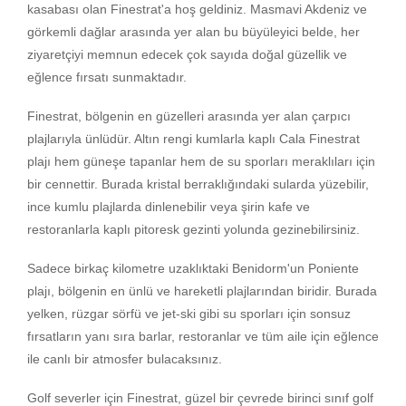
kasabası olan Finestrat'a hoş geldiniz. Masmavi Akdeniz ve
görkemli dağlar arasında yer alan bu büyüleyici belde, her
ziyaretçiyi memnun edecek çok sayıda doğal güzellik ve
eğlence fırsatı sunmaktadır.
Finestrat, bölgenin en güzelleri arasında yer alan çarpıcı
plajlarıyla ünlüdür. Altın rengi kumlarla kaplı Cala Finestrat
plajı hem güneşe tapanlar hem de su sporları meraklıları için
bir cennettir. Burada kristal berraklığındaki sularda yüzebilir,
ince kumlu plajlarda dinlenebilir veya şirin kafe ve
restoranlarla kaplı pitoresk gezinti yolunda gezinebilirsiniz.
Sadece birkaç kilometre uzaklıktaki Benidorm'un Poniente
plajı, bölgenin en ünlü ve hareketli plajlarından biridir. Burada
yelken, rüzgar sörfü ve jet-ski gibi su sporları için sonsuz
fırsatların yanı sıra barlar, restoranlar ve tüm aile için eğlence
ile canlı bir atmosfer bulacaksınız.
Golf severler için Finestrat, güzel bir çevrede birinci sınıf golf