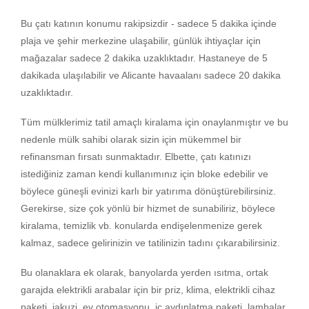
Bu çatı katının konumu rakipsizdir - sadece 5 dakika içinde
plaja ve şehir merkezine ulaşabilir, günlük ihtiyaçlar için
mağazalar sadece 2 dakika uzaklıktadır. Hastaneye de 5
dakikada ulaşılabilir ve Alicante havaalanı sadece 20 dakika
uzaklıktadır.
Tüm mülklerimiz tatil amaçlı kiralama için onaylanmıştır ve bu
nedenle mülk sahibi olarak sizin için mükemmel bir
refinansman fırsatı sunmaktadır. Elbette, çatı katınızı
istediğiniz zaman kendi kullanımınız için bloke edebilir ve
böylece güneşli evinizi karlı bir yatırıma dönüştürebilirsiniz.
Gerekirse, size çok yönlü bir hizmet de sunabiliriz, böylece
kiralama, temizlik vb. konularda endişelenmenize gerek
kalmaz, sadece gelirinizin ve tatilinizin tadını çıkarabilirsiniz.
Bu olanaklara ek olarak, banyolarda yerden ısıtma, ortak
garajda elektrikli arabalar için bir priz, klima, elektrikli cihaz
paketi, jakuzi, ev otomasyonu, iç aydınlatma paketi, lambalar