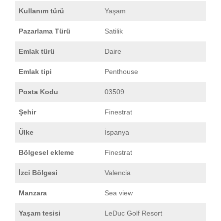
Kullanım türü
Yaşam
Pazarlama Türü
Satilik
Emlak türü
Daire
Emlak tipi
Penthouse
Posta Kodu
03509
Şehir
Finestrat
Ülke
İspanya
Bölgesel ekleme
Finestrat
İzci Bölgesi
Valencia
Manzara
Sea view
Yaşam tesisi
LeDuc Golf Resort