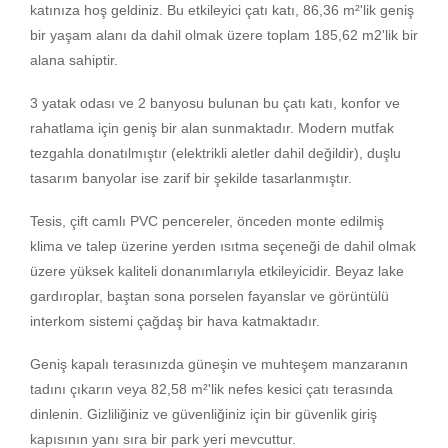
katınıza hoş geldiniz. Bu etkileyici çatı katı, 86,36 m²'lik geniş
bir yaşam alanı da dahil olmak üzere toplam 185,62 m2'lik bir
alana sahiptir.
3 yatak odası ve 2 banyosu bulunan bu çatı katı, konfor ve
rahatlama için geniş bir alan sunmaktadır. Modern mutfak
tezgahla donatılmıştır (elektrikli aletler dahil değildir), duşlu
tasarım banyolar ise zarif bir şekilde tasarlanmıştır.
Tesis, çift camlı PVC pencereler, önceden monte edilmiş
klima ve talep üzerine yerden ısıtma seçeneği de dahil olmak
üzere yüksek kaliteli donanımlarıyla etkileyicidir. Beyaz lake
gardıroplar, baştan sona porselen fayanslar ve görüntülü
interkom sistemi çağdaş bir hava katmaktadır.
Geniş kapalı terasınızda güneşin ve muhteşem manzaranın
tadını çıkarın veya 82,58 m²'lik nefes kesici çatı terasında
dinlenin. Gizliliğiniz ve güvenliğiniz için bir güvenlik giriş
kapısının yanı sıra bir park yeri mevcuttur.