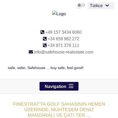
Türkce
+49 157 3434 6060
+34 659 982 272
+34 971 376 111
info@safehouse-realestate.com
safe, safer, Safehouse ... buy safe, feel good!
Navigation
FINESTRAT'TA GOLF SAHASININ HEMEN
ÜZERINDE, MUHTEŞEM DENIZ
MANZARALI VE ÇATI TER ...