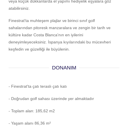
veya küçük dükkanlarda el yapımı hediyelik eşyalara göz
atabilirsiniz.
Finestrat'ta muhteşem plajlar ve birinci sınıf golf
sahalarından pitoresk manzaralara ve zengin bir tarih ve
kültüre kadar Costa Blanca'nın en iyilerini
deneyimleyeceksiniz. İspanya kıyılarındaki bu mücevheri
keşfedin ve güzelliği ile büyülenin.
DONANIM
- Finestrat'ta çatı teraslı çatı katı
- Doğrudan golf sahası üzerinde yer almaktadır
- Toplam alan: 185,62 m2
- Yaşam alanı 86,36 m²