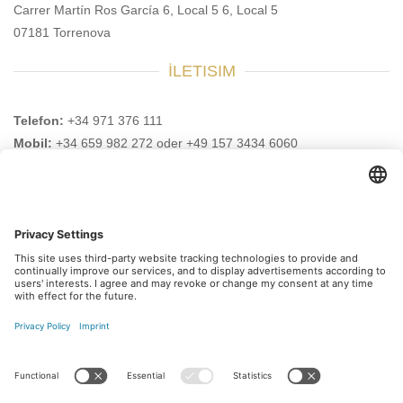
Carrer Martín Ros García 6, Local 5 6, Local 5
07181 Torrenova
İLETISIM
Telefon:
+34 971 376 111
Mobil:
+34 659 982 272 oder +49 157 3434 6060
E-Posta:
info@safehouse-realestate.com
BURADANDA ZIYARET EDIN BIZI
Bültenimize abone olun
Hemen ücretsiz kayıt olun ve yeni güncellemelerden
ilk siz haberdar olun.