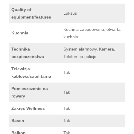
Quality of
Luksus
equipment/features
Kuchnia zabudowana, otwarta
Kuchnia
kuchnia
Technika
System alarmowy, Kamera,
bezpieczeństwa
Telefon na policję
Telewizja
Tak
kablowa/satelitarna
Pomieszczenie na
Tak
rowery
Zakres Wellness
Tak
Basen
Tak
Balkon
Tak