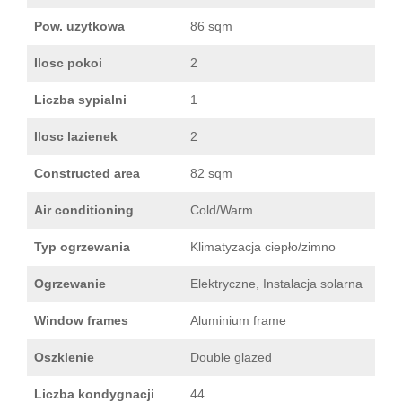
Pow. uzytkowa
86 sqm
Ilosc pokoi
2
Liczba sypialni
1
Ilosc lazienek
2
Constructed area
82 sqm
Air conditioning
Cold/Warm
Typ ogrzewania
Klimatyzacja ciepło/zimno
Ogrzewanie
Elektryczne, Instalacja solarna
Window frames
Aluminium frame
Oszklenie
Double glazed
Liczba kondygnacji
44