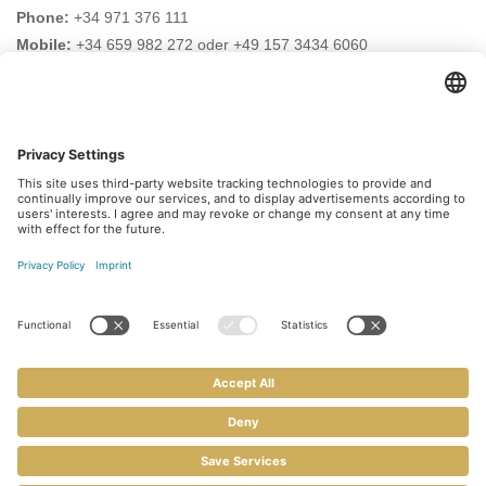
Phone:
+34 971 376 111
Mobile:
+34 659 982 272 oder +49 157 3434 6060
Email:
info@safehouse-realestate.com
VISIT US HERE AS WELL
Subscribe to our newsletter
Register for free and be informed about new updates.
Kontakt
dane teleadresowe