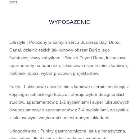
port.
WYPOSAZENIE
Lifestyle : Położony w samym sercu Business Bay, Dubai
Canal, dzielnic takich jak kultowy obszar Burj z jego
światowej sławy zabytkami i Sheikh Zayed Road, luksusowe
apartamenty na nabrzeżu, luksusowe osiedle mieszkaniowe,
niebieski topaz, wybór pracowni projektantów.
Fakty : Luksusowe osiedle mieszkaniowe czerpie inspirację z
kojącego niebieskiego topazu i oferuje wybór designerskich
studiów, apartamentów z 1-2 sypialniami i super luksusowych
dwupoziomowych apartamentów z 3-4 sypialniami, wszystkie
z luksusowymi wnętrzami i przestronnymi układami.
Udogodnienia : Punkty gastronomiczne, sala gimnastyczna,
plac zabaw dla dzieci, widoki na kanał, wnętrza de