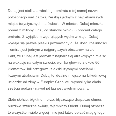
Dubaj jest stolicą arabskiego emiratu o tej samej nazwie
położonego nad Zatoką Perską i jednym z najciekawszych
miejsc turystycznych na świecie. W mieście Dubaj mieszka
ponad 3 miliony ludzi, co stanowi około 85 procent całego
emiratu. Z wyjątkiem wędrujących wydm w kraju, Dubaj
wydaje się prawie płaski i pozbawiony dużej ilości roślinności
- emirat jest jednym z najgorętszych obszarów na ziemi.
Fakt, że Dubaj jest jednym z najbardziej atrakcyjnych miejsc
na wakacje na całym świecie, wynika głównie z około 60
kilometrów linii brzegowej z ekskluzywnymi hotelami i
licznymi atrakcjami. Dubaj to idealne miejsce na kilkudniową
ucieczkę od zimy w Europie: Czas lotu wynosi tylko około
sześciu godzin - nawet jet lag jest wyeliminowany.
Złote słońce, błękitne morze, błyszczące drapacze chmur,
burzliwe sztuczne światy, tajemniczy Orient. Dubaj oznacza
to wszystko i wiele więcej - nie jest łatwo opisać magię tego