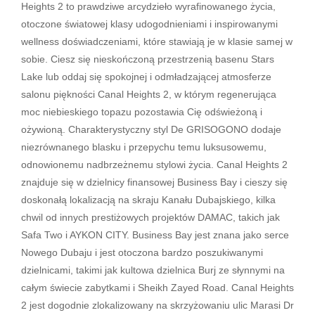
Heights 2 to prawdziwe arcydzieło wyrafinowanego życia,
otoczone światowej klasy udogodnieniami i inspirowanymi
wellness doświadczeniami, które stawiają je w klasie samej w
sobie. Ciesz się nieskończoną przestrzenią basenu Stars
Lake lub oddaj się spokojnej i odmładzającej atmosferze
salonu piękności Canal Heights 2, w którym regenerująca
moc niebieskiego topazu pozostawia Cię odświeżoną i
ożywioną. Charakterystyczny styl De GRISOGONO dodaje
niezrównanego blasku i przepychu temu luksusowemu,
odnowionemu nadbrzeżnemu stylowi życia. Canal Heights 2
znajduje się w dzielnicy finansowej Business Bay i cieszy się
doskonałą lokalizacją na skraju Kanału Dubajskiego, kilka
chwil od innych prestiżowych projektów DAMAC, takich jak
Safa Two i AYKON CITY. Business Bay jest znana jako serce
Nowego Dubaju i jest otoczona bardzo poszukiwanymi
dzielnicami, takimi jak kultowa dzielnica Burj ze słynnymi na
całym świecie zabytkami i Sheikh Zayed Road. Canal Heights
2 jest dogodnie zlokalizowany na skrzyżowaniu ulic Marasi Dr