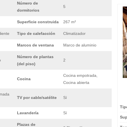
Número de
5
dormitorios
Superficie construida
267 m²
liente
Tipo de calefacción
Climatizador
Marcos de ventana
Marco de aluminio
Número de plantas
o
2
(del piso)
Cocina empotrada,
Cocina
Cocina abierta
amada
TV por cable/satélite
Sí
Tip
Lavandería
Sí
Sup
Plazas de