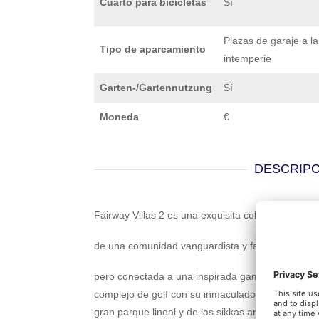
Cuarto para bicicletas
Sí
Plazas de garaje a la
Tipo de aparcamiento
intemperie
Garten-/Gartennutzung
Sí
Moneda
€
DESCRIPC
Fairway Villas 2 es una exquisita colección de esp
de una comunidad vanguardista y familiar enclava
pero conectada a una inspirada gama de servicios
complejo de golf con su inmaculado paisaje y sus 
gran parque lineal y de las sikkas arboladas des