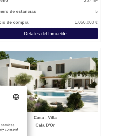
reno
237 m²
ero de estancias
5
cio de compra
1.050.000 €
Detalles del Inmueble
Casa - Villa
Cala D'Or