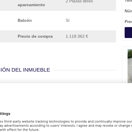
Ter
2 Plazas libres
aparcamiento
Núm
Balcón
Sí
Pre
Precio de compra
1.118.362 €
IÓN DEL INMUEBLE
aciosas villas en el centro
da en la naturaleza
 de categoría mundial. Podrá experimentar el lujo de un
exuberantes greens, mientras disfruta de amplias vistas del
de la comodidad de su balcón. Situada en un impresionante