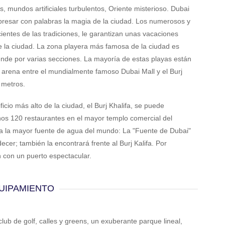
, mundos artificiales turbulentos, Oriente misterioso. Dubai
presar con palabras la magia de la ciudad. Los numerosos y
ientes de las tradiciones, le garantizan unas vacaciones
de la ciudad. La zona playera más famosa de la ciudad es
nde por varias secciones. La mayoría de estas playas están
de arena entre el mundialmente famoso Dubai Mall y el Burj
 metros.
icio más alto de la ciudad, el Burj Khalifa, se puede
unos 120 restaurantes en el mayor templo comercial del
ra la mayor fuente de agua del mundo: La "Fuente de Dubai"
ecer; también la encontrará frente al Burj Kalifa. Por
 con un puerto espectacular.
UIPAMIENTO
lub de golf, calles y greens, un exuberante parque lineal,