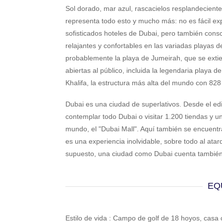
Sol dorado, mar azul, rascacielos resplandecientes
representa todo esto y mucho más: no es fácil ex
sofisticados hoteles de Dubai, pero también consc
relajantes y confortables en las variadas playas 
probablemente la playa de Jumeirah, que se extie
abiertas al público, incluida la legendaria playa 
Khalifa, la estructura más alta del mundo con 828
Dubai es una ciudad de superlativos. Desde el edif
contemplar todo Dubai o visitar 1.200 tiendas y 
mundo, el "Dubai Mall". Aquí también se encuent
es una experiencia inolvidable, sobre todo al atard
supuesto, una ciudad como Dubai cuenta también
EQ
Estilo de vida : Campo de golf de 18 hoyos, casa c