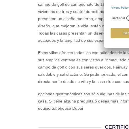
campo de golf de campeonato de 18 hoyos, Fairw
viviendas de tres y cuatro dormitorios. Estas exqui
presentan un diseño moderno, amplios espacios y 
diseño, que mejoran la vida, están cuidadosamente
Todas las casas presentan un diseño minimalista 
acabados y la amplitud de sus espacios.
Estas villas ofrecen todas las comodidades de la 
sus amplios ventanales con vistas al inmaculado c
campo de golf o con sus seres queridos, Fairway Vi
saludable y satisfactorio. Su jardín privado, el 
directamente desde su villa y la casa club con su
opciones gastronómicas son sólo algunas de las m
casa. Si tiene alguna pregunta o desea más info
equipo Safehouse Dubai
CERTIFI