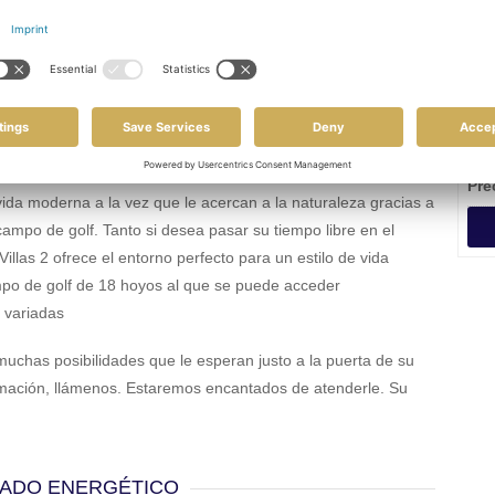
ay Villas 2 es una impresionante comunidad de elegantes
Tip
sitas villas están situadas en el centro de un barrio dinámico y
Sup
un alto nivel de confort. Sus modernas características de
 entretejidas con una afinidad por el entorno circundante.
Ter
que refleja su estética contemporánea, sus exquisitos
Núm
Pre
vida moderna a la vez que le acercan a la naturaleza gracias a
ampo de golf. Tanto si desea pasar su tiempo libre en el
llas 2 ofrece el entorno perfecto para un estilo de vida
campo de golf de 18 hoyos al que se puede acceder
s variadas
uchas posibilidades que le esperan justo a la puerta de su
rmación, llámenos. Estaremos encantados de atenderle. Su
CADO ENERGÉTICO