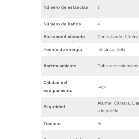
Número de estancias
7
Número de baños
4
Aire acondicionado
Centralizado, Frío/ca
Fuente de energía
Eléctrico, Solar
Acristalamiento
Doble acristalamient
Calidad del
Lujo
equipamiento
Alarma, Cámara, Ll
Seguridad
a la policía
Trastero
Sí