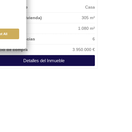
o de inmueble
Casa
erficie útil (vivienda)
305 m²
reno
1.080 m²
ero de estancias
6
cio de compra
3.950.000 €
Detalles del Inmueble