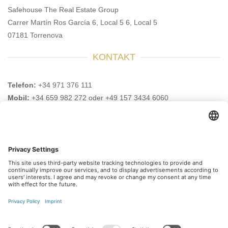
Safehouse The Real Estate Group
Carrer Martín Ros García 6, Local 5 6, Local 5
07181 Torrenova
KONTAKT
Telefon:
+34 971 376 111
Mobil:
+34 659 982 272 oder +49 157 3434 6060
E-Mail:
info@safehouse-realestate.com
BESUCHEN SIE UNS AUCH HIER
Abonnieren Sie unseren
Newsletter
Melden Sie sich heute kostenlos an und werden Sie
als erster über neue Updates informiert.