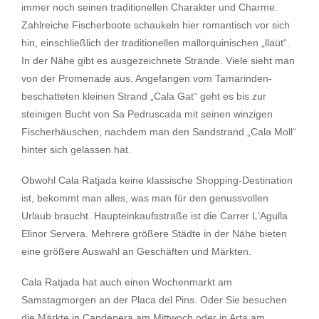
immer noch seinen traditionellen Charakter und Charme.
Zahlreiche Fischerboote schaukeln hier romantisch vor sich
hin, einschließlich der traditionellen mallorquinischen „llaüt“.
In der Nähe gibt es ausgezeichnete Strände. Viele sieht man
von der Promenade aus. Angefangen vom Tamarinden-
beschatteten kleinen Strand „Cala Gat“ geht es bis zur
steinigen Bucht von Sa Pedruscada mit seinen winzigen
Fischerhäuschen, nachdem man den Sandstrand „Cala Moll“
hinter sich gelassen hat.
Obwohl Cala Ratjada keine klassische Shopping-Destination
ist, bekommt man alles, was man für den genussvollen
Urlaub braucht. Haupteinkaufsstraße ist die Carrer L'Agulla
Elinor Servera. Mehrere größere Städte in der Nähe bieten
eine größere Auswahl an Geschäften und Märkten.
Cala Ratjada hat auch einen Wochenmarkt am
Samstagmorgen an der Placa del Pins. Oder Sie besuchen
die Märkte in Capdepera am Mittwoch oder in Arta am