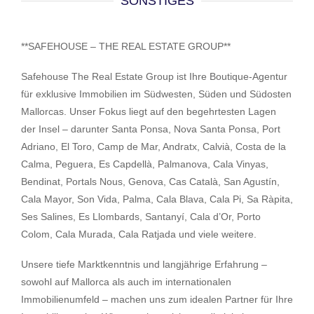
SONSTIGES
**SAFEHOUSE – THE REAL ESTATE GROUP**
Safehouse The Real Estate Group ist Ihre Boutique-Agentur
für exklusive Immobilien im Südwesten, Süden und Südosten
Mallorcas. Unser Fokus liegt auf den begehrtesten Lagen
der Insel – darunter Santa Ponsa, Nova Santa Ponsa, Port
Adriano, El Toro, Camp de Mar, Andratx, Calvià, Costa de la
Calma, Peguera, Es Capdellà, Palmanova, Cala Vinyas,
Bendinat, Portals Nous, Genova, Cas Català, San Agustín,
Cala Mayor, Son Vida, Palma, Cala Blava, Cala Pi, Sa Ràpita,
Ses Salines, Es Llombards, Santanyí, Cala d’Or, Porto
Colom, Cala Murada, Cala Ratjada und viele weitere.
Unsere tiefe Marktkenntnis und langjährige Erfahrung –
sowohl auf Mallorca als auch im internationalen
Immobilienumfeld – machen uns zum idealen Partner für Ihre