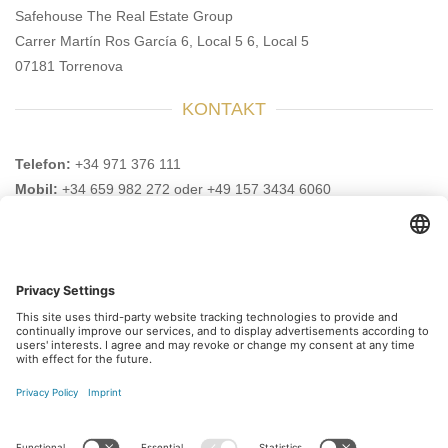
Safehouse The Real Estate Group
Carrer Martín Ros García 6, Local 5 6, Local 5
07181 Torrenova
KONTAKT
Telefon:
+34 971 376 111
Mobil:
+34 659 982 272 oder +49 157 3434 6060
E-Mail:
info@safehouse-realestate.com
BESUCHEN SIE UNS AUCH HIER
Abonnieren Sie unseren
Newsletter
Melden Sie sich heute kostenlos an und werden Sie
als erster über neue Updates informiert.