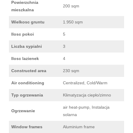
Powierzchnia
200 sqm
mieszkalna
Wielkosc gruntu
1.950 sqm
Ilosc pokoi
5
Liczba sypialni
3
Ilosc lazienek
4
Constructed area
230 sqm
Air conditioning
Centralized, Cold/Warm
Typ ogrzewania
Klimatyzacja ciepło/zimno
air heat-pump, Instalacja
Ogrzewanie
solarna
Window frames
Aluminium frame