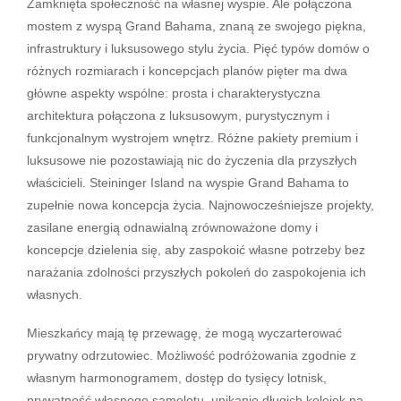
Zamknięta społeczność na własnej wyspie. Ale połączona
mostem z wyspą Grand Bahama, znaną ze swojego piękna,
infrastruktury i luksusowego stylu życia. Pięć typów domów o
różnych rozmiarach i koncepcjach planów pięter ma dwa
główne aspekty wspólne: prosta i charakterystyczna
architektura połączona z luksusowym, purystycznym i
funkcjonalnym wystrojem wnętrz. Różne pakiety premium i
luksusowe nie pozostawiają nic do życzenia dla przyszłych
właścicieli. Steininger Island na wyspie Grand Bahama to
zupełnie nowa koncepcja życia. Najnowocześniejsze projekty,
zasilane energią odnawialną zrównoważone domy i
koncepcje dzielenia się, aby zaspokoić własne potrzeby bez
narażania zdolności przyszłych pokoleń do zaspokojenia ich
własnych.
Mieszkańcy mają tę przewagę, że mogą wyczarterować
prywatny odrzutowiec. Możliwość podróżowania zgodnie z
własnym harmonogramem, dostęp do tysięcy lotnisk,
prywatność własnego samolotu, unikanie długich kolejek na