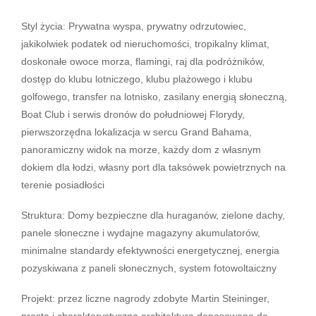
Styl życia: Prywatna wyspa, prywatny odrzutowiec,
jakikolwiek podatek od nieruchomości, tropikalny klimat,
doskonałe owoce morza, flamingi, raj dla podróżników,
dostęp do klubu lotniczego, klubu plażowego i klubu
golfowego, transfer na lotnisko, zasilany energią słoneczną,
Boat Club i serwis dronów do południowej Florydy,
pierwszorzędna lokalizacja w sercu Grand Bahama,
panoramiczny widok na morze, każdy dom z własnym
dokiem dla łodzi, własny port dla taksówek powietrznych na
terenie posiadłości
Struktura: Domy bezpieczne dla huraganów, zielone dachy,
panele słoneczne i wydajne magazyny akumulatorów,
minimalne standardy efektywności energetycznej, energia
pozyskiwana z paneli słonecznych, system fotowoltaiczny
Projekt: przez liczne nagrody zdobyte Martin Steininger,
prosta i charakterystyczna architektura dopasowana do