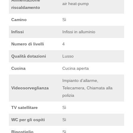
air heat-pump
riscaldamento
Camino
Sì
Infissi
Infissi in alluminio
Numero di livelli
4
Qualità dotazioni
Lusso
Cucina
Cucina aperta
Impianto d’allarme,
Videosorveglianza
Telecamera, Chiamata alla
polizia
TV satellitare
Sì
WC per gli ospiti
Sì
Ripostiglio
Sì