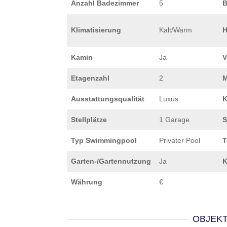
Anzahl Badezimmer
5
B
Klimatisierung
Kalt/Warm
H
Kamin
Ja
V
Etagenzahl
2
M
Ausstattungsqualität
Luxus
K
Stellplätze
1 Garage
S
Typ Swimmingpool
Privater Pool
T
Garten-/Gartennutzung
Ja
K
Währung
€
OBJEK