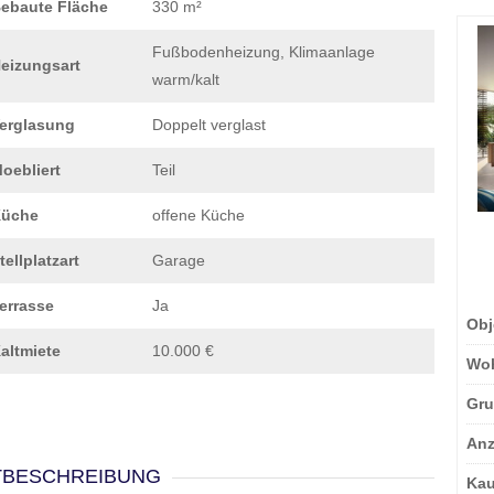
ebaute Fläche
330 m²
Fußbodenheizung, Klimaanlage
eizungsart
warm/kalt
erglasung
Doppelt verglast
oebliert
Teil
üche
offene Küche
tellplatzart
Garage
errasse
Ja
Obj
altmiete
10.000 €
Woh
Gru
Anz
TBESCHREIBUNG
Kau