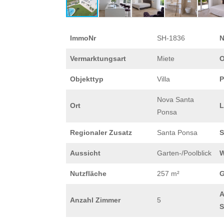
ImmoNr
SH-1836
N
Vermarktungsart
Miete
O
Objekttyp
Villa
P
Nova Santa
Ort
L
Ponsa
Regionaler Zusatz
Santa Ponsa
S
Aussicht
Garten-/Poolblick
W
Nutzfläche
257 m²
G
A
Anzahl Zimmer
5
S