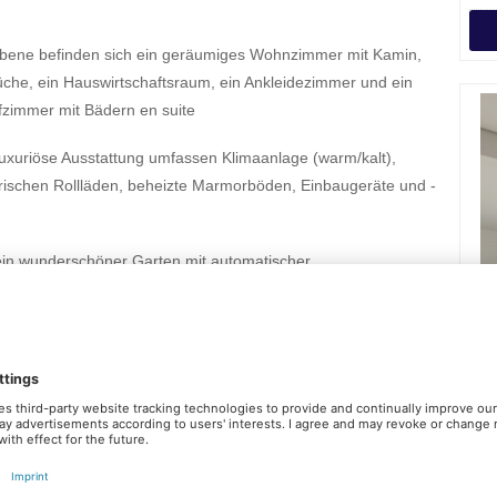
n Ebene befinden sich ein geräumiges Wohnzimmer mit Kamin,
che, ein Hauswirtschaftsraum, ein Ankleidezimmer und ein
fzimmer mit Bädern en suite
luxuriöse Ausstattung umfassen Klimaanlage (warm/kalt),
rischen Rollläden, beheizte Marmorböden, Einbaugeräte und -
ein wunderschöner Garten mit automatischer
 sowie das Haus mit einer Wohnfläche von 275,25 m².
RGIEAUSWEIS