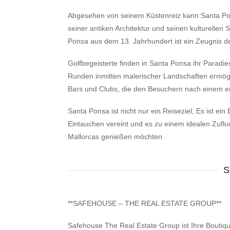
Abgesehen von seinem Küstenreiz kann Santa Pons
seiner antiken Architektur und seinen kulturellen
Ponsa aus dem 13. Jahrhundert ist ein Zeugnis d
Golfbegeisterte finden in Santa Ponsa ihr Paradies
Runden inmitten malerischer Landschaften ermögl
Bars und Clubs, die den Besuchern nach einem er
Santa Ponsa ist nicht nur ein Reiseziel; Es ist ei
Eintauchen vereint und es zu einem idealen Zufl
Mallorcas genießen möchten.
S
**SAFEHOUSE – THE REAL ESTATE GROUP**
Safehouse The Real Estate Group ist Ihre Boutiq