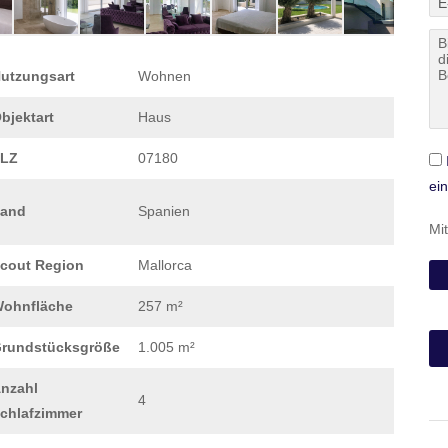
utzungsart
Wohnen
bjektart
Haus
LZ
07180
ei
and
Spanien
Mi
cout Region
Mallorca
ohnfläche
257 m²
rundstücksgröße
1.005 m²
nzahl
4
chlafzimmer