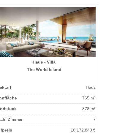
Haus - Villa
The World Island
ektart
Haus
nfläche
765 m²
ndstück
878 m²
ahl Zimmer
7
fpreis
10.172.840 €