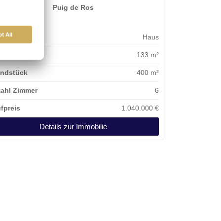
Puig de Ros
ektart
Haus
nfläche
133 m²
ndstück
400 m²
ahl Zimmer
6
fpreis
1.040.000 €
Details zur Immobilie