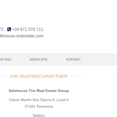
72
+34 971 376 111
fehouse-realestate.com
ER UNS
MERKLISTE
KONTAKT
IHR ANSPRECHPARTNER
Safehouse The Real Estate Group
Carrer Martín Ros García 6, Local 5
07181 Torrenova
Telefon: