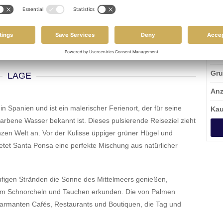
Gepflegt
Obj
in Bearbeitung
Woh
Gru
LAGE
Anz
n Spanien und ist ein malerischer Ferienort, der für seine
Kau
farbene Wasser bekannt ist. Dieses pulsierende Reiseziel zieht
en Welt an. Vor der Kulisse üppiger grüner Hügel und
etet Santa Ponsa eine perfekte Mischung aus natürlicher
figen Stränden die Sonne des Mittelmeers genießen,
eim Schnorcheln und Tauchen erkunden. Die von Palmen
harmanten Cafés, Restaurants und Boutiquen, die Tag und