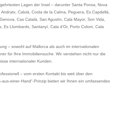
egehrtesten Lagen der Insel – darunter Santa Ponsa, Nova
 Andratx, Calvià, Costa de la Calma, Peguera, Es Capdellà,
 Genova, Cas Català, San Agustín, Cala Mayor, Son Vida,
es, Es Llombards, Santanyí, Cala d’Or, Porto Colom, Cala
ung – sowohl auf Mallorca als auch im internationalen
r für Ihre Immobiliensuche. Wir verstehen nicht nur die
isse internationaler Kunden.
ofessionell – vom ersten Kontakt bis weit über den
s-aus-einer-Hand“-Prinzip bieten wir Ihnen ein umfassendes