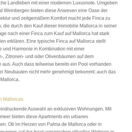
ische Landleben mit einer modernen Luxusnote. Umgeben
und Weinbergen bieten diese Anwesen eine Oase der
itektur und zeitgemäßem Komfort macht jede Finca zu
, die durch den Kauf dieser Immobilie Mallorca in seiner
e nach einer Finca zum Kauf auf Mallorca hat stark
 erklären. Eine typische Finca auf Mallorca stellt
e und Harmonie in Kombination mit einer
, Zitronen- und oder Olivenbäumen auf dem
e aus. Auch dass teilweise bereits ein Pool vorhanden
e bei Neubauten nicht mehr genehmigt bekommt: auch das
 Mallorca.
n Mallorcas
eeindruckende Auswahl an exklusiven Wohnungen. Mit
lmeer bieten diese Apartments ein urbanes
ten. Ob im Herzen von Palma de Mallorca oder in
nungen auf der Insel versprechen stilvolles Wohnen in