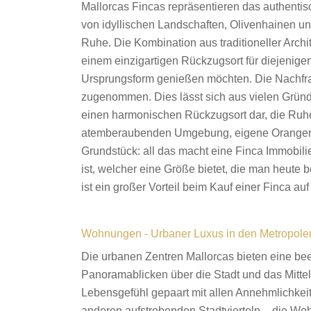
Mallorcas Fincas repräsentieren das authent
von idyllischen Landschaften, Olivenhainen 
Ruhe. Die Kombination aus traditioneller Arch
einem einzigartigen Rückzugsort für diejenigen
Ursprungsform genießen möchten. Die Nachfrag
zugenommen. Dies lässt sich aus vielen Gründen
einen harmonischen Rückzugsort dar, die Ruh
atemberaubenden Umgebung, eigene Orangen-
Grundstück: all das macht eine Finca Immobili
ist, welcher eine Größe bietet, die man heut
ist ein großer Vorteil beim Kauf einer Finca auf
Wohnungen - Urbaner Luxus in den Metropole
Die urbanen Zentren Mallorcas bieten eine b
Panoramablicken über die Stadt und das Mitte
Lebensgefühl gepaart mit allen Annehmlichkei
anderen aufstrebenden Stadtvierteln – die Woh