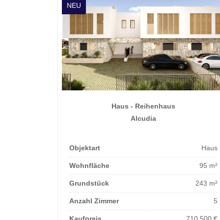
NEU
Haus - Reihenhaus
Alcudia
Objektart
Haus
Wohnfläche
95 m²
Grundstück
243 m²
Anzahl Zimmer
5
Kaufpreis
710.500 €