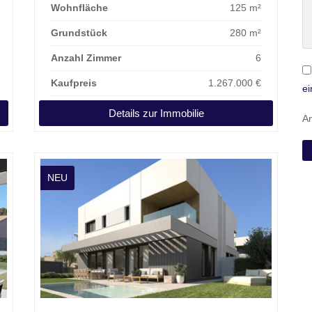
Wohnfläche
125 m²
Grundstück
280 m²
Anzahl Zimmer
6
Kaufpreis
1.267.000 €
ei
Details zur Immobilie
An
NEU