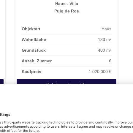
Haus - Villa
Puig de Ros
Objektart
Haus
Wohnfläche
133 m²
Grundstück
400 m²
Anzahl Zimmer
6
Kaufpreis
1.020.000 €
Details zur Immobilie
5
36
37
41
42
43
...