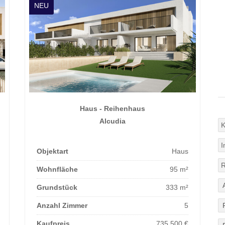
NEU
Haus - Reihenhaus
Alcudia
Objektart
Haus
Wohnfläche
95 m²
Grundstück
333 m²
Anzahl Zimmer
5
Kaufpreis
735.500 €