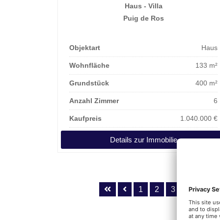
Haus - Villa
Puig de Ros
Objektart
Haus
Wohnfläche
133 m²
Grundstück
400 m²
Anzahl Zimmer
6
Kaufpreis
1.040.000 €
Details zur Immobilie
1
2
3
34
3
...