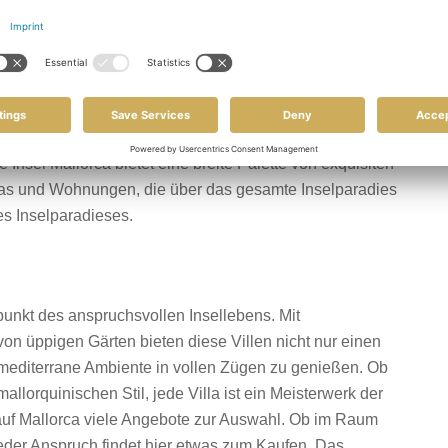
 ENTDECKEN SIE EXKLUSIVE VILLEN, HÄUSER,
 UND WOHNUNGEN
ht nur jedes Jahr Millionen Sonnenanbeter an, sondern
smittelpunkt auf die Insel Mallorca verlegen. Mallorca
lten, die Lebensqualität stark zu erhöhen und den Luxus,
 Insel Mallorca bietet eine breite Palette von exquisiten
ncas und Wohnungen, die über das gesamte Inselparadies
des Inselparadieses.
unkt des anspruchsvollen Insellebens. Mit
 üppigen Gärten bieten diese Villen nicht nur einen
mediterrane Ambiente in vollen Zügen zu genießen. Ob
mallorquinischen Stil, jede Villa ist ein Meisterwerk der
 auf Mallorca viele Angebote zur Auswahl. Ob im Raum
jeder Anspruch findet hier etwas zum Kaufen. Das