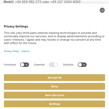
Mobil:
+34 659 982 272 oder +49 157 3434 6060
E-Mail:
info@safehouse-realestate.com
BESUCHEN SIE UNS AUCH HIER
Abonnieren Sie unseren
Newsletter
Melden Sie sich heute kostenlos an und werden Sie
als erster über neue Updates informiert.
Kontakt
Impressum
Datenschutz