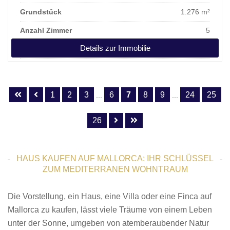
Grundstück
1.276 m²
Anzahl Zimmer
5
Details zur Immobilie
Kaufpreis
2.900.000 €
1
2
3
6
7
8
9
24
25
...
...
26
HAUS KAUFEN AUF MALLORCA: IHR SCHLÜSSEL
ZUM MEDITERRANEN WOHNTRAUM
Die Vorstellung, ein Haus, eine Villa oder eine Finca auf
Mallorca zu kaufen, lässt viele Träume von einem Leben
unter der Sonne, umgeben von atemberaubender Natur