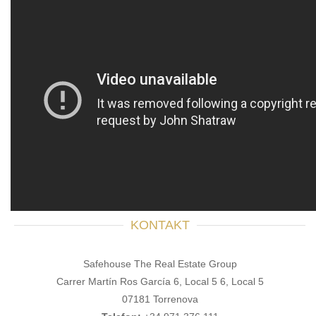
KONTAKT
Safehouse The Real Estate Group
Carrer Martín Ros García 6, Local 5 6, Local 5
07181 Torrenova