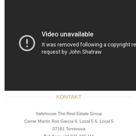
KONTAKT
Safehouse The Real Estate Group
Carrer Martín Ros García 6, Local 5 6, Local 5
07181 Torrenova