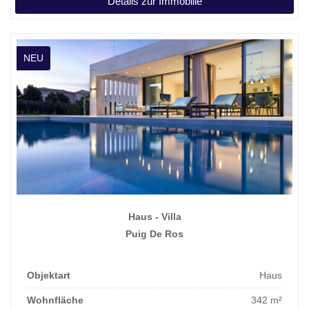
Details zur Immobilie
Kaufpreis
1.020.000 €
NEU
Haus - Villa
Puig De Ros
Objektart
Haus
Wohnfläche
342 m²