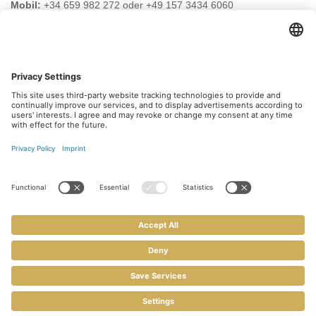
Mobil:
+34 659 982 272 oder +49 157 3434 6060
E-Mail:
info@safehouse-realestate.com
BESUCHEN SIE UNS AUCH HIER
Abonnieren Sie unseren
Newsletter
Melden Sie sich heute kostenlos an und werden Sie
als erster über neue Updates informiert.
Kontakt
Impressum
Datenschutz