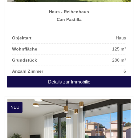
Haus - Reihenhaus
Can Pastilla
Objektart
Haus
Wohnfläche
125 m²
Grundstück
280 m²
Anzahl Zimmer
6
Details zur Immobilie
Kaufpreis
1.267.000 €
NEU