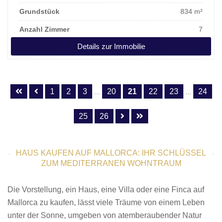
Grundstück
834 m²
Anzahl Zimmer
7
Details zur Immobilie
Kaufpreis
2.800.000 €
1
2
3
20
21
22
23
24
...
...
25
26
HAUS KAUFEN AUF MALLORCA: IHR SCHLÜSSEL
ZUM MEDITERRANEN WOHNTRAUM
Die Vorstellung, ein Haus, eine Villa oder eine Finca auf
Mallorca zu kaufen, lässt viele Träume von einem Leben
unter der Sonne, umgeben von atemberaubender Natur