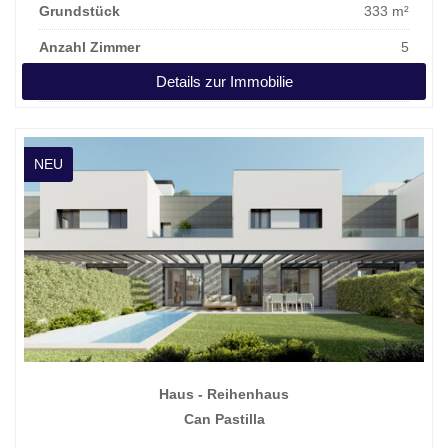
Grundstück
333 m²
Anzahl Zimmer
5
Details zur Immobilie
Kaufpreis
735.500 €
NEU
Haus - Reihenhaus
Can Pastilla